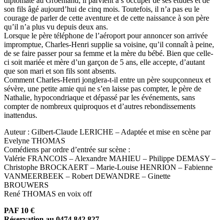
diplomate au Groenland, il parvient à s’occuper de ses études et de
son fils âgé aujourd’hui de cinq mois. Toutefois, il n’a pas eu le
courage de parler de cette aventure et de cette naissance à son père
qu’il n’a plus vu depuis deux ans.
Lorsque le père téléphone de l’aéroport pour annoncer son arrivée
impromptue, Charles-Henri supplie sa voisine, qu’il connaît à peine,
de se faire passer pour sa femme et la mère du bébé. Bien que celle-
ci soit mariée et mère d’un garçon de 5 ans, elle accepte, d’autant
que son mari et son fils sont absents.
Comment Charles-Henri jonglera-t-il entre un père soupçonneux et
sévère, une petite amie qui ne s’en laisse pas compter, le père de
Nathalie, hypocondriaque et dépassé par les événements, sans
compter de nombreux quiproquos et d’autres rebondissements
inattendus.
Auteur : Gilbert-Claude LERICHE – Adaptée et mise en scène par
Evelyne THOMAS
Comédiens par ordre d’entrée sur scène :
Valérie FRANCOIS – Alexandre MAHIEU – Philippe DEMASY –
Christophe BROCKAERT – Marie-Louise HENRION – Fabienne
VANMEERBEEK – Robert DEWANDRE – Ginette
BROUWERS
René THOMAS en voix off
PAF 10 €
Réservation au 0474 842 827